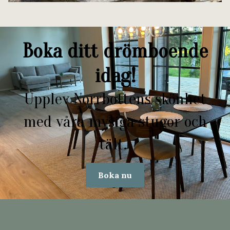
Boka ditt drömboende
idag!
Upplev Norrbottens skönhet
med våra mysiga stugor och
tält.
Boka nu